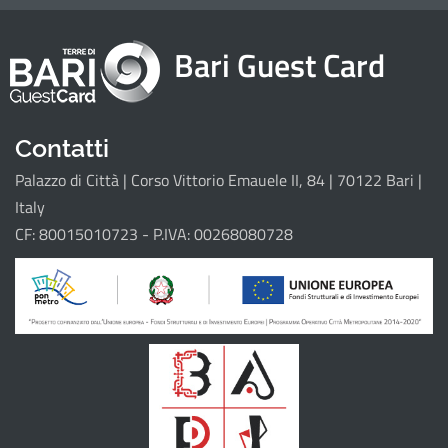
Home
Bari Guest Card
Attrattori
Eventi
Itinerari
Contatti
Palazzo di Città | Corso Vittorio Emauele II, 84 | 70122 Bari |
Il progetto
Italy
CF: 80015010723 - P.IVA: 00268080728