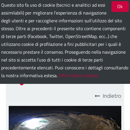
Questo sito fa uso di cookie (tecnici e analitici ad essi
Ok
assimilabili) per migliorare l'esperienza di navigazione
degli utenti e per raccogliere informazioni sull'utilizzo del sito
Bari Guest Card
stesso. Oltre ai precedenti il presente sito contiene componenti
di terze parti (Facebook, Twitter, OpenStreetMap, ecc...) che
utilizzano cookie di profilazione a fini pubblicitari per i quali è
ITA
ENG
DEU
SPA
FRA
RUS
necessario prestare il consenso. Proseguendo nella navigazione
nel sito si accetta l'uso di tutti i cookie di terze parti
precedentemente elencati. Puoi conoscere i dettagli consultando
Grotte di Castellana
la nostra informativa estesa.
Informativa estesa
Indietro