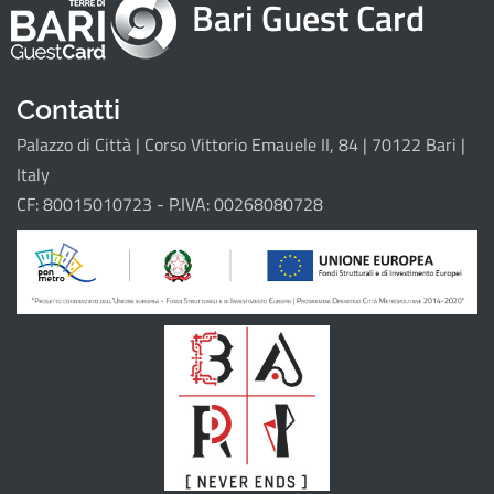
Bari Guest Card
Attrattori
Eventi
Itinerari
Contatti
Palazzo di Città | Corso Vittorio Emauele II, 84 | 70122 Bari |
Il progetto
Italy
CF: 80015010723 - P.IVA: 00268080728