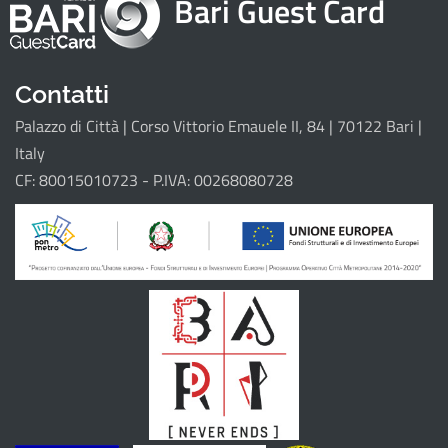
Bari Guest Card
Attrattori
Eventi
Itinerari
Contatti
Palazzo di Città | Corso Vittorio Emauele II, 84 | 70122 Bari |
Il progetto
Italy
CF: 80015010723 - P.IVA: 00268080728