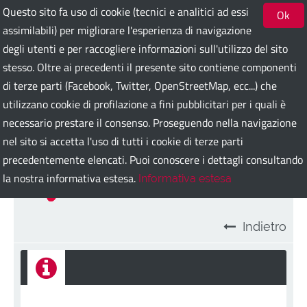
Questo sito fa uso di cookie (tecnici e analitici ad essi
Ok
assimilabili) per migliorare l'esperienza di navigazione
degli utenti e per raccogliere informazioni sull'utilizzo del sito
Bari Guest Card
stesso. Oltre ai precedenti il presente sito contiene componenti
di terze parti (Facebook, Twitter, OpenStreetMap, ecc...) che
utilizzano cookie di profilazione a fini pubblicitari per i quali è
ITA
ENG
DEU
SPA
FRA
RUS
necessario prestare il consenso. Proseguendo nella navigazione
nel sito si accetta l'uso di tutti i cookie di terze parti
precedentemente elencati. Puoi conoscere i dettagli consultando
Palazzo Ateneo
la nostra informativa estesa.
Informativa estesa
Indietro