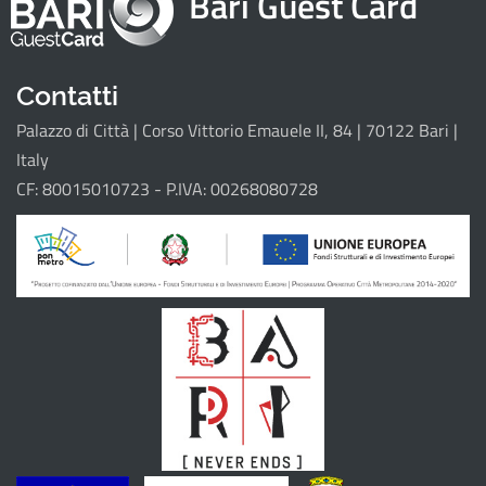
Bari Guest Card
Attrattori
Eventi
Itinerari
Contatti
Palazzo di Città | Corso Vittorio Emauele II, 84 | 70122 Bari |
Il progetto
Italy
CF: 80015010723 - P.IVA: 00268080728