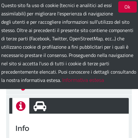
Questo sito fa uso di cookie (tecnici e analitici ad essi
Ok
assimilabili) per migliorare l'esperienza di navigazione
degli utenti e per raccogliere informazioni sull'utilizzo del sito
Bari Guest Card
stesso. Oltre ai precedenti il presente sito contiene componenti
di terze parti (Facebook, Twitter, OpenStreetMap, ecc...) che
utilizzano cookie di profilazione a fini pubblicitari per i quali è
ITA
ENG
DEU
SPA
FRA
RUS
necessario prestare il consenso. Proseguendo nella navigazione
nel sito si accetta l'uso di tutti i cookie di terze parti
precedentemente elencati. Puoi conoscere i dettagli consultando
Lorem ipsum
la nostra informativa estesa.
Informativa estesa
Indietro
Info