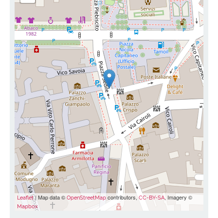
| Map data ©
contributors,
, Imagery ©
Leaflet
OpenStreetMap
CC-BY-SA
Mapbox