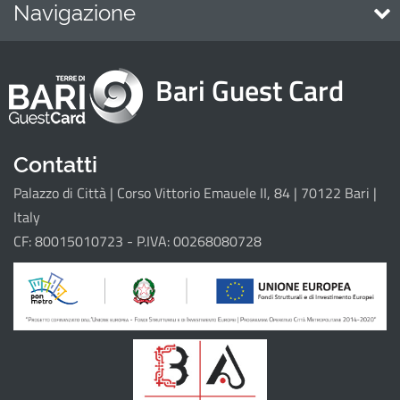
Navigazione
Home
Bari Guest Card
Attrattori
Eventi
Itinerari
Contatti
Palazzo di Città | Corso Vittorio Emauele II, 84 | 70122 Bari |
Il progetto
Italy
CF: 80015010723 - P.IVA: 00268080728