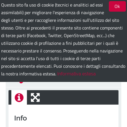
Questo sito fa uso di cookie (tecnici e analitici ad essi
Ok
assimilabili) per migliorare l'esperienza di navigazione
degli utenti e per raccogliere informazioni sull'utilizzo del sito
Bari Guest Card
stesso. Oltre ai precedenti il presente sito contiene componenti
di terze parti (Facebook, Twitter, OpenStreetMap, ecc...) che
utilizzano cookie di profilazione a fini pubblicitari per i quali è
ITA
ENG
DEU
SPA
FRA
RUS
necessario prestare il consenso. Proseguendo nella navigazione
nel sito si accetta l'uso di tutti i cookie di terze parti
precedentemente elencati. Puoi conoscere i dettagli consultando
Piazza Sedile
la nostra informativa estesa.
Informativa estesa
Indietro
Info