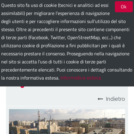
Questo sito fa uso di cookie (tecnici e analitici ad essi
Ok
assimilabili) per migliorare l'esperienza di navigazione
degli utenti e per raccogliere informazioni sull'utilizzo del sito
Bari Guest Card
stesso. Oltre ai precedenti il presente sito contiene componenti
di terze parti (Facebook, Twitter, OpenStreetMap, ecc...) che
utilizzano cookie di profilazione a fini pubblicitari per i quali è
ITA
ENG
DEU
SPA
FRA
RUS
necessario prestare il consenso. Proseguendo nella navigazione
nel sito si accetta l'uso di tutti i cookie di terze parti
precedentemente elencati. Puoi conoscere i dettagli consultando
Caserma "C. Bergia"
la nostra informativa estesa.
Informativa estesa
Indietro