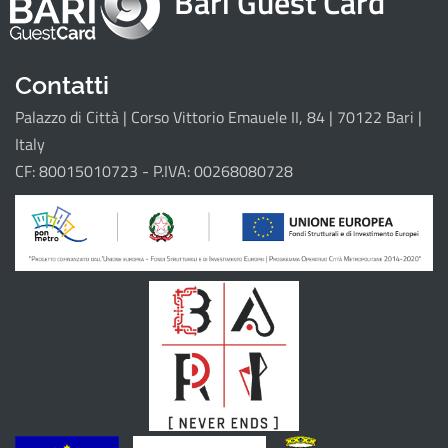
Bari Guest Card
Attrattori
Eventi
Itinerari
Contatti
Palazzo di Città | Corso Vittorio Emauele II, 84 | 70122 Bari |
Il progetto
Italy
CF: 80015010723 - P.IVA: 00268080728