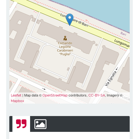
| Map data ©
contributors,
, Imagery ©
Leaflet
OpenStreetMap
CC-BY-SA
Mapbox