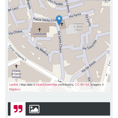
| Map data ©
contributors,
, Imagery ©
Leaflet
OpenStreetMap
CC-BY-SA
Mapbox