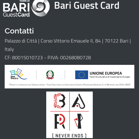
Bari Guest Card
Attrattori
Eventi
Itinerari
Contatti
Palazzo di Città | Corso Vittorio Emauele II, 84 | 70122 Bari |
Il progetto
Italy
CF: 80015010723 - P.IVA: 00268080728