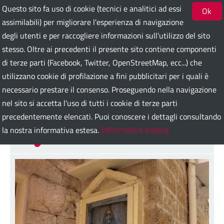
Questo sito fa uso di cookie (tecnici e analitici ad essi
Ok
assimilabili) per migliorare l'esperienza di navigazione
degli utenti e per raccogliere informazioni sull'utilizzo del sito
Bari Guest Card
stesso. Oltre ai precedenti il presente sito contiene componenti
di terze parti (Facebook, Twitter, OpenStreetMap, ecc...) che
utilizzano cookie di profilazione a fini pubblicitari per i quali è
ITA
ENG
DEU
SPA
FRA
RUS
necessario prestare il consenso. Proseguendo nella navigazione
nel sito si accetta l'uso di tutti i cookie di terze parti
precedentemente elencati. Puoi conoscere i dettagli consultando
Corte Pavone
la nostra informativa estesa.
Informativa estesa
Indietro