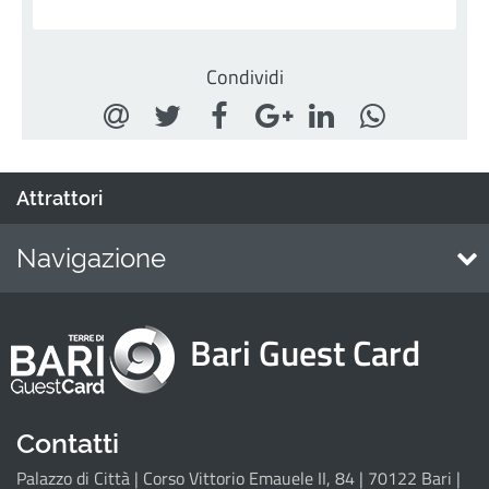
Condividi
Attrattori
Navigazione
Home
Bari Guest Card
Attrattori
Eventi
Itinerari
Contatti
Palazzo di Città | Corso Vittorio Emauele II, 84 | 70122 Bari |