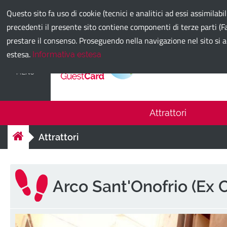
Comune di Bari
Questo sito fa uso di cookie (tecnici e analitici ad essi assimilabi
precedenti il presente sito contiene componenti di terze parti (Fa
prestare il consenso. Proseguendo nella navigazione nel sito si a
estesa.
Informativa estesa
Bari Guest
MENU
Attrattori
Attrattori
Arco Sant'Onofrio (Ex 