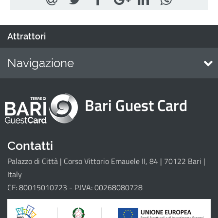
Attrattori
Navigazione
Home
Bari Guest Card
Attrattori
Eventi
Itinerari
Contatti
Palazzo di Città | Corso Vittorio Emauele II, 84 | 70122 Bari |
Il progetto
Italy
CF: 80015010723 - P.IVA: 00268080728