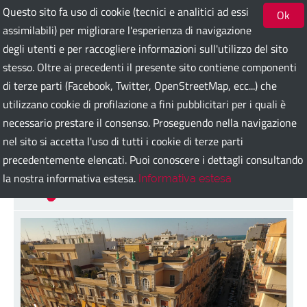
Questo sito fa uso di cookie (tecnici e analitici ad essi
Ok
assimilabili) per migliorare l'esperienza di navigazione
degli utenti e per raccogliere informazioni sull'utilizzo del sito
Bari Guest Card
stesso. Oltre ai precedenti il presente sito contiene componenti
di terze parti (Facebook, Twitter, OpenStreetMap, ecc...) che
utilizzano cookie di profilazione a fini pubblicitari per i quali è
ITA
ENG
DEU
SPA
FRA
RUS
necessario prestare il consenso. Proseguendo nella navigazione
nel sito si accetta l'uso di tutti i cookie di terze parti
precedentemente elencati. Puoi conoscere i dettagli consultando
Palazzo Noli
la nostra informativa estesa.
Informativa estesa
Indietro