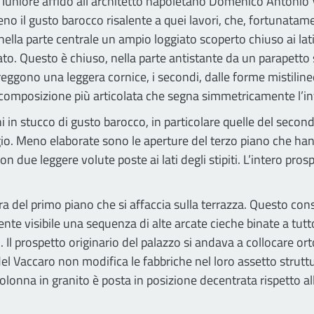
ta Iuniore affidò all'architetto napoletano Domenico Antonio
eno il gusto barocco risalente a quei lavori, che, fortunatame
a nella parte centrale un ampio loggiato scoperto chiuso ai l
iato. Questo è chiuso, nella parte antistante da un parapetto 
reggono una leggera cornice, i secondi, dalle forme mistilin
la composizione più articolata che segna simmetricamente l’in
 in stucco di gusto barocco, in particolare quelle del second
egio. Meno elaborate sono le aperture del terzo piano che 
due leggere volute poste ai lati degli stipiti. L’intero prosp
ura del primo piano che si affaccia sulla terrazza. Questo con
te visibile una sequenza di alte arcate cieche binate a tutt
l prospetto originario del palazzo si andava a collocare ort
del Vaccaro non modifica le fabbriche nel loro assetto strutt
nna in granito è posta in posizione decentrata rispetto all