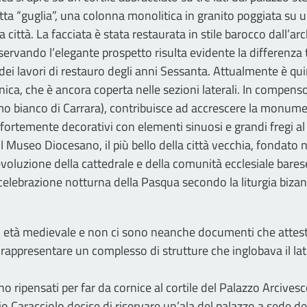
detta “guglia”, una colonna monolitica in granito poggiata s
a città. La facciata è stata restaurata in stile barocco dal
vando l’elegante prospetto risulta evidente la differenza tra
dei lavori di restauro degli anni Sessanta. Attualmente è quin
ica, che è ancora coperta nelle sezioni laterali. In compenso
o bianco di Carrara), contribuisce ad accrescere la monumental
 fortemente decorativi con elementi sinuosi e grandi fregi al
 il Museo Diocesano, il più bello della città vecchia, fondato ne
evoluzione della cattedrale e della comunità ecclesiale barese
a celebrazione notturna della Pasqua secondo la liturgia bizan
di età medievale e non ci sono neanche documenti che attest
a rappresentare un complesso di strutture che inglobava il la
rono ripensati per far da cornice al cortile del Palazzo Arcives
io Caracciolo decise di riservare un’ala del palazzo a sede de