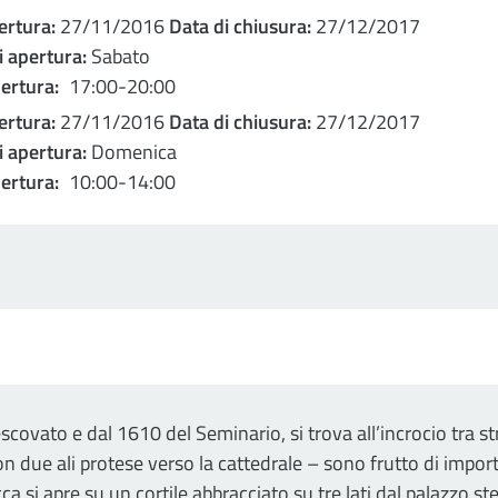
ertura:
27/11/2016
Data di chiusura:
27/12/2017
i apertura:
Sabato
pertura:
17:00-20:00
ertura:
27/11/2016
Data di chiusura:
27/12/2017
i apertura:
Domenica
pertura:
10:00-14:00
escovato e dal 1610 del Seminario, si trova all’incrocio tra s
con due ali protese verso la cattedrale – sono frutto di import
 si apre su un cortile abbracciato su tre lati dal palazzo ste