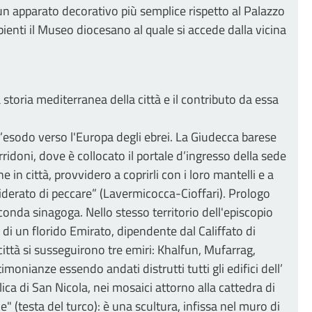
 un apparato decorativo più semplice rispetto al Palazzo
bienti il Museo diocesano al quale si accede dalla vicina
 storia mediterranea della città e il contributo da essa
l’esodo verso l'Europa degli ebrei. La Giudecca barese
orridoni, dove è collocato il portale d’ingresso della sede
e in città, provvidero a coprirli con i loro mantelli e a
desiderato di peccare” (Lavermicocca-Cioffari). Prologo
econda sinagoga. Nello stesso territorio dell'episcopio
 di un florido Emirato, dipendente dal Califfato di
città si susseguirono tre emiri: Khalfun, Mufarrag,
nianze essendo andati distrutti tutti gli edifici dell’
ilica di San Nicola, nei mosaici attorno alla cattedra di
e" (testa del turco): è una scultura, infissa nel muro di