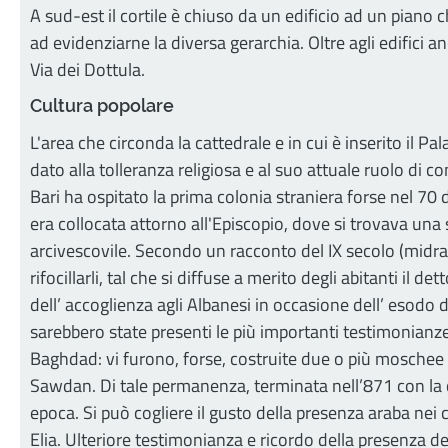
A sud-est il cortile è chiuso da un edificio ad un piano 
ad evidenziarne la diversa gerarchia. Oltre agli edifici 
Via dei Dottula.
Cultura popolare
L'area che circonda la cattedrale e in cui è inserito il P
dato alla tolleranza religiosa e al suo attuale ruolo di
Bari ha ospitato la prima colonia straniera forse nel 70
era collocata attorno all'Episcopio, dove si trovava una si
arcivescovile. Secondo un racconto del IX secolo (midrash) 
rifocillarli, tal che si diffuse a merito degli abitanti i
dell’ accoglienza agli Albanesi in occasione dell’ esodo 
sarebbero state presenti le più importanti testimonianze 
Baghdad: vi furono, forse, costruite due o più moschee p
Sawdan. Di tale permanenza, terminata nell’871 con la ca
epoca. Si può cogliere il gusto della presenza araba nei ca
Elia. Ulteriore testimonianza e ricordo della presenza deg