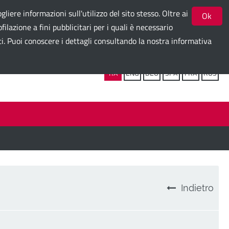
gliere informazioni sull'utilizzo del sito stesso. Oltre ai
Ok
ilazione a fini pubblicitari per i quali è necessario
ti. Puoi conoscere i dettagli consultando la nostra informativa
Seguici su:
ITA
ENG
DEU
SPA
FRA
RUS
Indietro