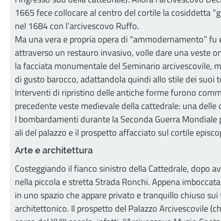
1665 fece collocare al centro del cortile la cosiddetta “
nel 1684 con l’arcivescovo Ruffo.
Ma una vera e propria opera di “ammodernamento” fu ese
attraverso un restauro invasivo, volle dare una veste o
la facciata monumentale del Seminario arcivescovile, mag
di gusto barocco, adattandola quindi allo stile dei suoi 
Interventi di ripristino delle antiche forme furono comm
precedente veste medievale della cattedrale: una delle c
I bombardamenti durante la Seconda Guerra Mondiale pro
ali del palazzo e il prospetto affacciato sul cortile episco
Arte e architettura
Costeggiando il fianco sinistro della Cattedrale, dopo ave
nella piccola e stretta Strada Ronchi. Appena imboccata 
in uno spazio che appare privato e tranquillo chiuso sui 
architettonico. Il prospetto del Palazzo Arcivescovile (c