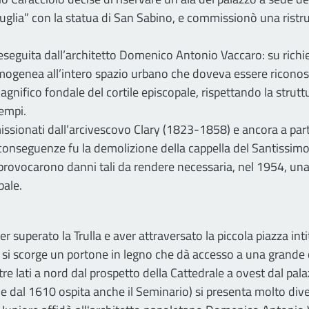
guglia” con la statua di San Sabino, e commissionò una ristru
guita dall’architetto Domenico Antonio Vaccaro: su richies
mogenea all’intero spazio urbano che doveva essere riconosc
nifico fondale del cortile episcopale, rispettando la strutt
tempi.
issionati dall’arcivescovo Clary (1823-1858) e ancora a part
onseguenze fu la demolizione della cappella del Santissimo, p
vocarono danni tali da rendere necessaria, nel 1954, una c
pale.
r superato la Trulla e aver attraversato la piccola piazza int
si scorge un portone in legno che dà accesso a una grande cor
tre lati a nord dal prospetto della Cattedrale a ovest dal pala
he dal 1610 ospita anche il Seminario) si presenta molto dive