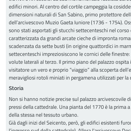
edifici minori. Al centro del cortile campeggia la cosid
dimensioni naturali di San Sabino, primo protettore dell
dell’arcivescovo Muzio Gaeta Iuniore (1736 - 1754). Osser
sono stati asportati gli stucchi settecenteschi nel corso 
caratterizzata da grandi arcate cieche di impronta roman
scadenzata da sette busti (in origine quattordici in marm
settecenteschi impreziosiscono le cornici delle finestre:
volute laterali al terzo. Il primo piano del palazzo ospita
visitatore un vero e proprio “viaggio” alla scoperta dell’
meravigliosi rotoli miniati in pergamena utilizzati per l
Storia
Non si hanno notizie precise sul palazzo arcivescovile 
pressi della cattedrale. Una pianta del 1770 è la prima 
della stessa nel tessuto urbano.
Già dagli inizi del Seicento, però, gli edifici esistenti fu
l’ingresso sud della cattedrale). Allora l’arcivescovo Dec