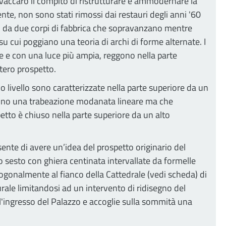
 Vaccaro il compito di ristrutturare e ammodernare la
nte, non sono stati rimossi dai restauri degli anni '60
ati da due corpi di fabbrica che sopravanzano mentre
su cui poggiano una teoria di archi di forme alternate. I
ee e con una luce più ampia, reggono nella parte
tero prospetto.
o livello sono caratterizzate nella parte superiore da un
hanno una trabeazione modanata lineare ma che
etto è chiuso nella parte superiore da un alto
sente di avere un’idea del prospetto originario del
o sesto con ghiera centinata intervallate da formelle
ogonalmente al fianco della Cattedrale (vedi scheda) di
urale limitandosi ad un intervento di ridisegno del
'ingresso del Palazzo e accoglie sulla sommità una