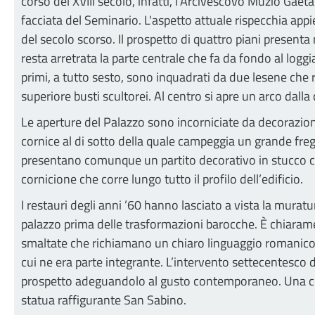
corso del XVIII secolo, infatti, l'Arcivescovo Muzio Gae
facciata del Seminario. L'aspetto attuale rispecchia appi
del secolo scorso. Il prospetto di quattro piani present
resta arretrata la parte centrale che fa da fondo al logg
primi, a tutto sesto, sono inquadrati da due lesene che 
superiore busti scultorei. Al centro si apre un arco dal
Le aperture del Palazzo sono incorniciate da decorazioni
cornice al di sotto della quale campeggia un grande fr
presentano comunque un partito decorativo in stucco con 
cornicione che corre lungo tutto il profilo dell’edificio.
I restauri degli anni ’60 hanno lasciato a vista la murat
palazzo prima delle trasformazioni barocche. È chiaramen
smaltate che richiamano un chiaro linguaggio romanico. I
cui ne era parte integrante. L’intervento settecentesco 
prospetto adeguandolo al gusto contemporaneo. Una colo
statua raffigurante San Sabino.