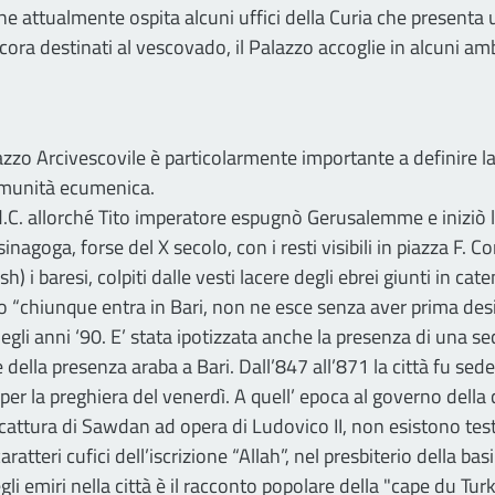
che attualmente ospita alcuni uffici della Curia che presenta
ancora destinati al vescovado, il Palazzo accoglie in alcuni am
alazzo Arcivescovile è particolarmente importante a definire la
 comunità ecumenica.
 d.C. allorché Tito imperatore espugnò Gerusalemme e iniziò 
nagoga, forse del X secolo, con i resti visibili in piazza F. C
i baresi, colpiti dalle vesti lacere degli ebrei giunti in caten
l detto “chiunque entra in Bari, non ne esce senza aver prima 
degli anni ‘90. E’ stata ipotizzata anche la presenza di una s
della presenza araba a Bari. Dall’847 all’871 la città fu sede
er la preghiera del venerdì. A quell’ epoca al governo della 
ttura di Sawdan ad opera di Ludovico II, non esistono testimo
ratteri cufici dell’iscrizione “Allah”, nel presbiterio della bas
li emiri nella città è il racconto popolare della "cape du Turk