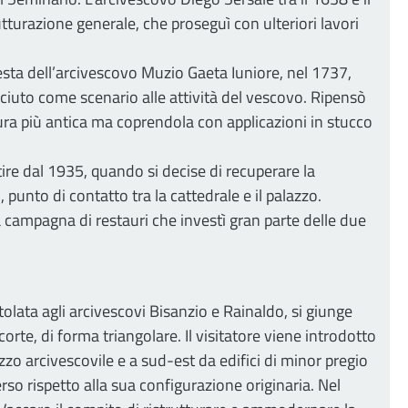
tturazione generale, che proseguì con ulteriori lavori
ta dell’arcivescovo Muzio Gaeta Iuniore, nel 1737,
iuto come scenario alle attività del vescovo. Ripensò
ura più antica ma coprendola con applicazioni in stucco
ire dal 1935, quando si decise di recuperare la
unto di contatto tra la cattedrale e il palazzo.
ampagna di restauri che investì gran parte delle due
itolata agli arcivescovi Bisanzio e Rainaldo, si giunge
te, di forma triangolare. Il visitatore viene introdotto
zzo arcivescovile e a sud-est da edifici di minor pregio
rso rispetto alla sua configurazione originaria. Nel