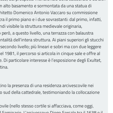
u un alto basamento e sormontata da una statua di
l’architetto Domenico Antonio Vaccaro su commissione
 il primo piano e i due sovrastanti: dal primo, infatti,
di visibile la struttura medievale originaria,
 però, a questo livello, una terrazza con balaustra
ità dell’intera struttura. Ai piani superiori gli stucchi
 secondo livello; più lineari e sobri ma con due leggere
l 1981, il percorso si articola in cinque sale e offre al
. Di particolare interesse è l’esposizione degli Exultet,
tina.
ino la presenza di una residenza arcivescovile nei
to sud della cattedrale, testimoniando la collocazione
covile (nello stesso cortile si affacciava, come oggi,
l Seminario. L’arcivescovo Diego Sersale tra il 1638 e il