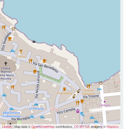
| Map data ©
contributors,
, Imagery ©
Leaflet
OpenStreetMap
CC-BY-SA
Mapbox