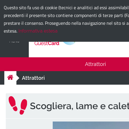
Comune di Bari
Questo sito fa uso di cookie (tecnici e analitici ad essi assimilabi
precedenti il presente sito contiene componenti di terze parti (Fa
prestare il consenso. Proseguendo nella navigazione nel sito si a
estesa.
Informativa estesa
Bari Guest
MENU
Attrattori
Attrattori
Scogliera, lame e cale