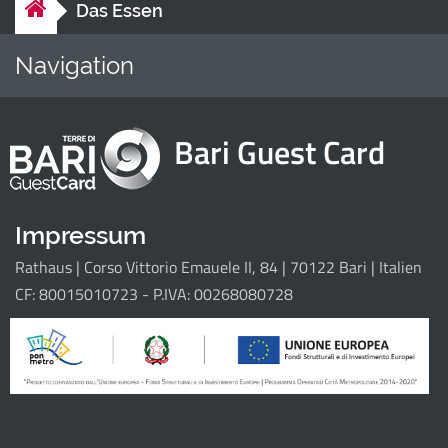
Das Essen
Navigation
Home
Sehenswürd
Bari Guest Card
Il progetto
Impressum
Rathaus | Corso Vittorio Emauele II, 84 | 70122 Bari | Italien
CF: 80015010723 - P.IVA: 00268080728