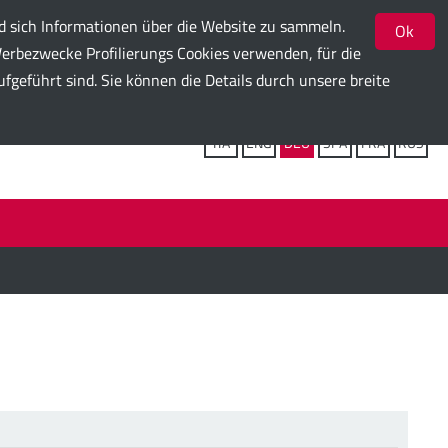
nd sich Informationen über die Website zu sammeln.
Ok
Werbezwecke Profilierungs Cookies verwenden, für die
geführt sind. Sie können die Details durch unsere breite
Folgen Sie uns:
ITA
ENG
DEU
SPA
FRA
RUS