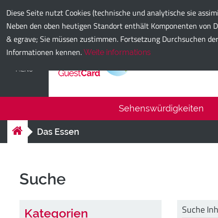
Gemeinde Bari
Diese Seite nutzt Cookies (technische und analytische sie assi
Neben den oben heutigen Standort enthält Komponenten von Dritt
& egrave; Sie müssen zustimmen. Fortsetzung Durchsuchen der We
Informationen kennen.
Weite informations
Bari Guest
MENU
Sehenswürdigkeiten
Das Essen
Suche
Suche Inh
Kategorien