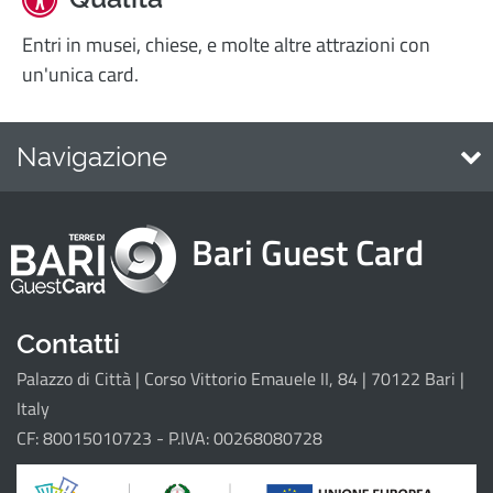
Entri in musei, chiese, e molte altre attrazioni con
un'unica card.
Navigazione
Home
Bari Guest Card
Attrattori
Eventi
Itinerari
Contatti
Palazzo di Città | Corso Vittorio Emauele II, 84 | 70122 Bari |
Il progetto
Italy
CF: 80015010723 - P.IVA: 00268080728