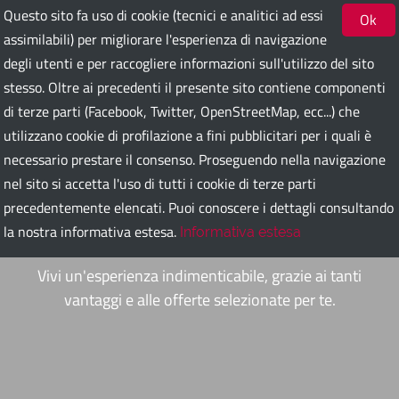
Questo sito fa uso di cookie (tecnici e analitici ad essi
Ok
assimilabili) per migliorare l'esperienza di navigazione
degli utenti e per raccogliere informazioni sull'utilizzo del sito
Bari Guest Card
stesso. Oltre ai precedenti il presente sito contiene componenti
di terze parti (Facebook, Twitter, OpenStreetMap, ecc...) che
utilizzano cookie di profilazione a fini pubblicitari per i quali è
ITA
ENG
DEU
SPA
FRA
RUS
necessario prestare il consenso. Proseguendo nella navigazione
nel sito si accetta l'uso di tutti i cookie di terze parti
precedentemente elencati. Puoi conoscere i dettagli consultando
Bari Guest Card
la nostra informativa estesa.
Informativa estesa
Vivi un'esperienza indimenticabile, grazie ai tanti
vantaggi e alle offerte selezionate per te.