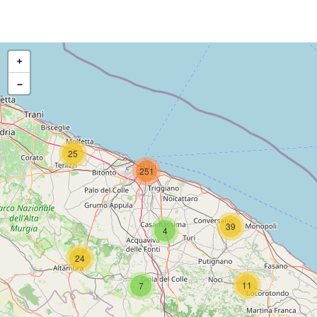
+
-
25
251
39
4
24
11
7