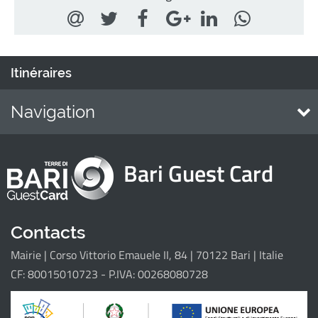
Itinéraires
Navigation
Home
Bari Guest Card
Points d'intérêt
Eventi
Itinéraires
Contacts
Mairie | Corso Vittorio Emauele II, 84 | 70122 Bari | Italie
Il progetto
CF: 80015010723 - P.IVA: 00268080728