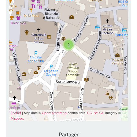
2
| Map data ©
contributors,
, Imagery ©
Leaflet
OpenStreetMap
CC-BY-SA
Mapbox
Partager