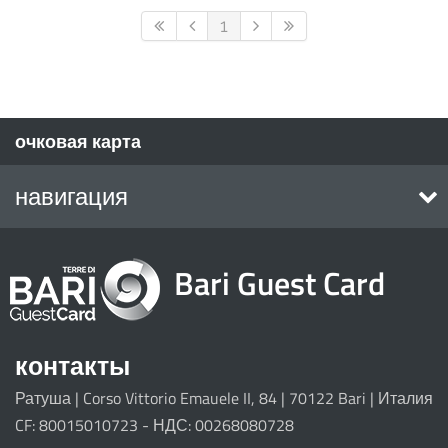
1
очковая карта
навигация
Home
Bari Guest Card
достопримечательности
Eventi
маршруты
контакты
Ратуша | Corso Vittorio Emauele II, 84 | 70122 Bari | Италия
Il progetto
CF: 80015010723 - НДС: 00268080728