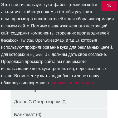
Этот сайт использует куки-файлы (технической и
Ok
аналитической их усвояемых), чтобы улучшить
опыт просмотра пользователей и для сбора информации
Bari Guest Card
о самом сайте. Помимо вышеизложенного настоящий
сайт содержит компоненты сторонних производителей
(Facebook, Twitter, OpenStreetMap, и т.д ...), которые
ITA
ENG
DEU
SPA
FRA
RUS
используют профилирование куки для рекламных целей,
для которых & egrave; Вы должны дать свое согласие.
Продолжая просмотр сайта вы принимаете
поиск
использование всех куки третьих лиц, перечисленных
выше. Вы можете узнать подробности через нашу
обширную информацию.
широкая информация
Категории