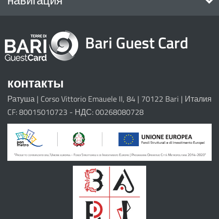
навигация
Home
Bari Guest Card
достопримечательности
Eventi
маршруты
контакты
Ратуша | Corso Vittorio Emauele II, 84 | 70122 Bari | Италия
Il progetto
CF: 80015010723 - НДС: 00268080728