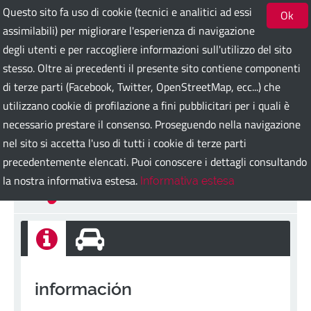
Questo sito fa uso di cookie (tecnici e analitici ad essi
Ok
assimilabili) per migliorare l'esperienza di navigazione
degli utenti e per raccogliere informazioni sull'utilizzo del sito
Bari Guest Card
stesso. Oltre ai precedenti il presente sito contiene componenti
di terze parti (Facebook, Twitter, OpenStreetMap, ecc...) che
utilizzano cookie di profilazione a fini pubblicitari per i quali è
ITA
ENG
DEU
SPA
FRA
RUS
necessario prestare il consenso. Proseguendo nella navigazione
nel sito si accetta l'uso di tutti i cookie di terze parti
precedentemente elencati. Puoi conoscere i dettagli consultando
Lorem ipsum
la nostra informativa estesa.
Informativa estesa
Espalda
información