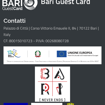
Bari Guest Card
Attrattori
Eventi
Itinerari
Contatti
Palazzo di Città | Corso Vittorio Emauele II, 84 | 70122 Bari |
Il progetto
Italy
CF: 80015010723 - P.IVA: 00268080728