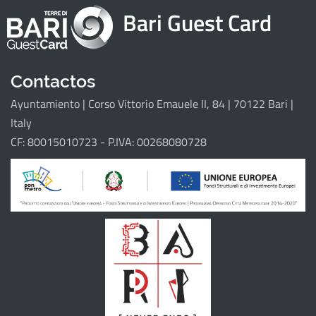
Home
Bari Guest Card
Puntos de interés
Eventi
Itinerarios
Contactos
Ayuntamiento | Corso Vittorio Emauele II, 84 | 70122 Bari |
Il progetto
Italy
CF: 80015010723 - P.IVA: 00268080728