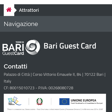
Attrattori
Navigazione
Home
Attrattori
Bari Guest Card
Il progetto
Contatti
Palazzo di Città | Corso Vittorio Emauele II, 84 | 70122 Bari |
Italy
CF: 80015010723 - P.IVA: 00268080728