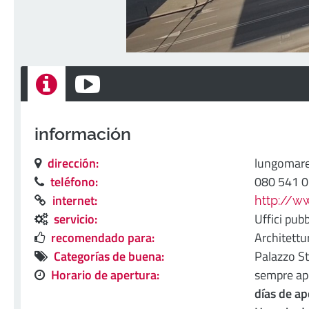
información
dirección:
lungomare 
teléfono:
080 541 
internet:
http://ww
servicio:
Uffici pubb
recomendado para:
Architettu
Categorías de buena:
Palazzo St
Horario de apertura:
sempre ape
días de ap