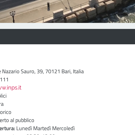
Nazario Sauro, 39, 70121 Bari, Italia
0111
w.inps.it
lici
ra
orico
rto al pubblico
ertura:
Lunedì Martedì Mercoledì