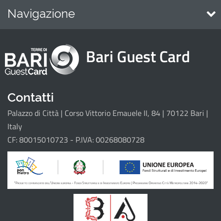
Navigazione
Home
Bari Guest Card
Attrattori
Eventi
Itinerari
Contatti
Palazzo di Città | Corso Vittorio Emauele II, 84 | 70122 Bari |
Il progetto
Italy
CF: 80015010723 - P.IVA: 00268080728